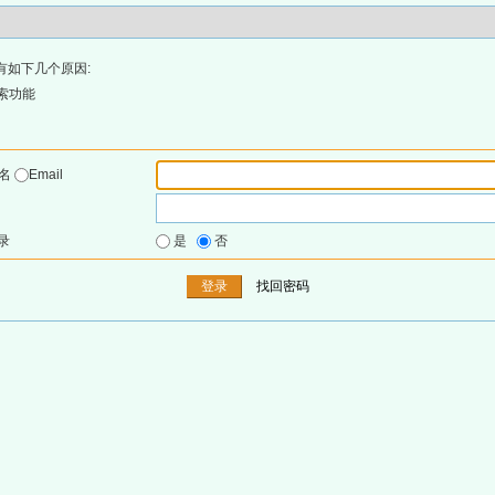
有如下几个原因:
索功能
户名
Email
录
是
否
找回密码